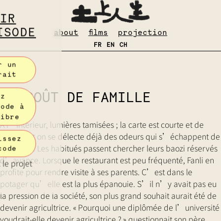
IR
ISODE
about
films
projection
FR
EN
CH
r un
rait
UN GOÛT DE FAMILLE
ez
sode à
libre
À l’intérieur, lumières tamisées ; la carte est courte et de
saison ; et on se délecte déjà des odeurs qui s’échappent de
issez
la cuisine. Les habitués passent chercher leurs baozi réservés
code
d’avance. Lorsque le restaurant est peu fréquenté, Fanli en
le projet
profite pour rendre visite à ses parents. C’est dans le
potager qu’elle est la plus épanouie. S’il n’y avait pas eu
la pression de la société, son plus grand souhait aurait été de
devenir agricultrice. « Pourquoi une diplômée de l’université
voudrait-elle devenir agricultrice ? » questionnait son père