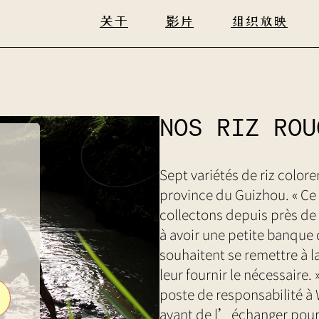
关于
影片
组织放映
NOS RIZ ROU
Sept variétés de riz coloren
province du Guizhou. « Ce 
collectons depuis près de
à avoir une petite banque 
souhaitent se remettre à l
leur fournir le nécessaire
poste de responsabilité à 
avant de l’échanger pour 