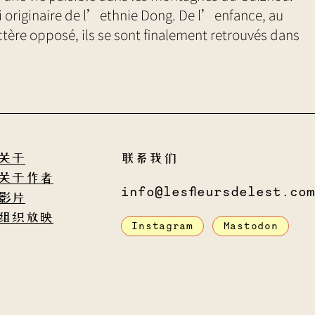
i originaire de l’ethnie Dong. De l’enfance, au
ctère opposé, ils se sont finalement retrouvés dans
关于
联系我们
关于作者
info@lesfleursdelest.com
影片
组织放映
Instagram
Mastodon